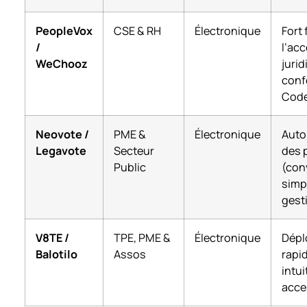
PeopleVox
CSE & RH
Électronique
Fort
/
l’ac
WeChooz
jurid
conf
Code
Neovote /
PME &
Électronique
Auto
Legavote
Secteur
des 
Public
(con
simpl
gest
V8TE /
TPE, PME &
Électronique
Dépl
Balotilo
Assos
rapid
intui
acce