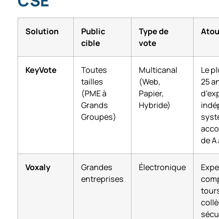
CSE
Solution
Public
Type de
Atou
cible
vote
KeyVote
Toutes
Multicanal
Le p
tailles
(Web,
25 a
(PME à
Papier,
d’ex
Grands
Hybride)
indé
Groupes)
syst
acc
de A 
Voxaly
Grandes
Électronique
Expe
entreprises
comp
tours
coll
sécur