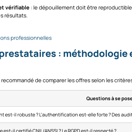
t vérifiable
: le dépouillement doit être reproductible 
s résultats.
tions professionnelles
prestataires : méthodologie e
est recommandé de comparer les offres selon les critères
Questions à se pos
t est-il robuste ? L’authentification est-elle forte ? Des audit
e est-il certifié CNIL/ANSSI ? Le RGPD est-il respecté ?